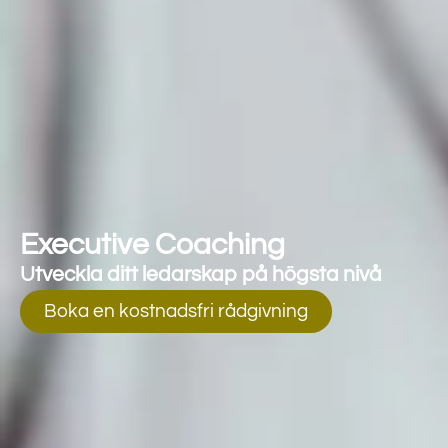
Executive Coaching
Utveckla ditt ledarskap på
högsta nivå
Boka en kostnadsfri rådgivning