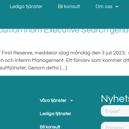
International
Lediga tjänster
Bli konsult
Om oss
position inom Executive Search geno
t First Reserve, meddelar idag måndag den 3 juli 2023, s
ch och Interim Management. Ett förvärv som kommer att b
ulttjänster. Genom detta […]
Nyhet
Våra tjänster
Lediga tjänster
Bli konsult