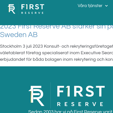
Etikett:
Horton 
Våra tjänster
2023 First Reserve AB stärker sin 
Sweden AB
Stockholm 3 juli 2023 Konsult- och rekryteringsföretage
väletablerat företag specialiserat inom Executive Sear
erbjudandet för båda bolagen inom rekrytering och kons
Sedan 2003 har vi på First Reserve varit