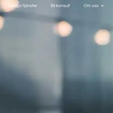
Lediga tjänster
Bli konsult
Om oss