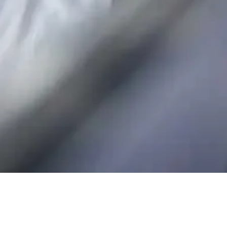
r
Rekrytering
»
»
Referenser